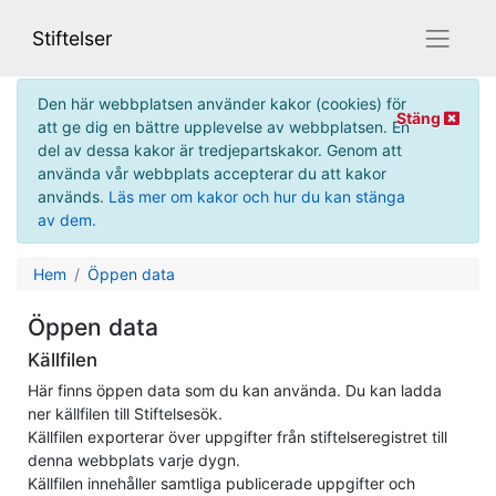
Gå direkt till innehåll på sidan
Gå direkt till huvudmenyn
Meny
Stiftelser
Den här webbplatsen använder kakor (cookies) för
Stäng
att ge dig en bättre upplevelse av webbplatsen. En
del av dessa kakor är tredjepartskakor. Genom att
använda vår webbplats accepterar du att kakor
används.
Läs mer om kakor och hur du kan stänga
av dem.
Hem
Öppen data
Öppen data
Källfilen
Här finns öppen data som du kan använda. Du kan ladda
ner källfilen till Stiftelsesök.
Källfilen exporterar över uppgifter från stiftelseregistret till
denna webbplats varje dygn.
Källfilen innehåller samtliga publicerade uppgifter och