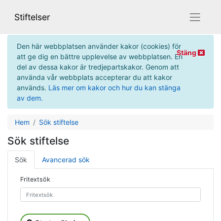
Gå direkt till innehåll på sidan
Gå direkt till huvudmenyn
Meny
Stiftelser
Den här webbplatsen använder kakor (cookies) för
Stäng
att ge dig en bättre upplevelse av webbplatsen. En
del av dessa kakor är tredjepartskakor. Genom att
använda vår webbplats accepterar du att kakor
används.
Läs mer om kakor och hur du kan stänga
av dem.
Hem
Sök stiftelse
Sök stiftelse
Sök
Avancerad sök
Fritextsök